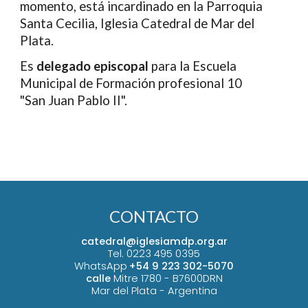
momento, está incardinado en la Parroquia
Santa Cecilia, Iglesia Catedral de Mar del
Plata.
Es
delegado episcopal
para la Escuela
Municipal de Formación profesional 10
"San Juan Pablo II".
CONTACTO
catedral@iglesiamdp.org.ar
Tel. 0223 495 0395
WhatsApp
+54 9 223 302-5070
calle
Mitre 1780 -
B7600DRN
Mar del Plata - Argentina