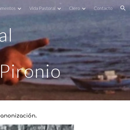
amentos
Vida Pastoral
Clero
Contacto
ion
al
Pironio
canonización.