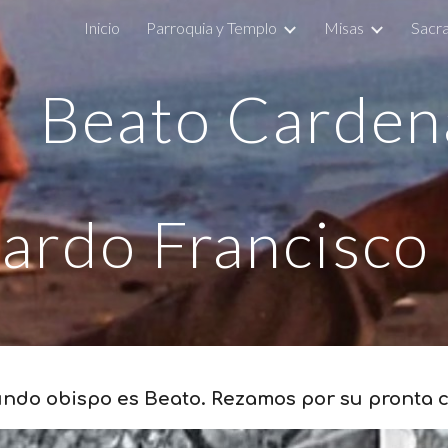
‎ Inicio
Parroquia y Templo
Misas
Sacr
ip to main content
Skip to navigat
Beato Carden
ardo Francisco 
ndo obispo es Beato. Rezamos por su pronta 