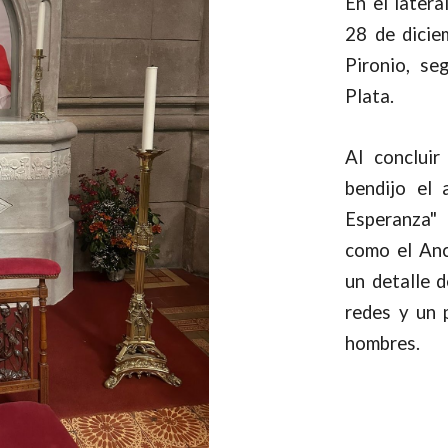
En el latera
28 de dicie
Pironio, se
Plata.
Al concluir
bendijo el 
Esperanza"
como el Anc
un detalle d
redes y un 
hombres.