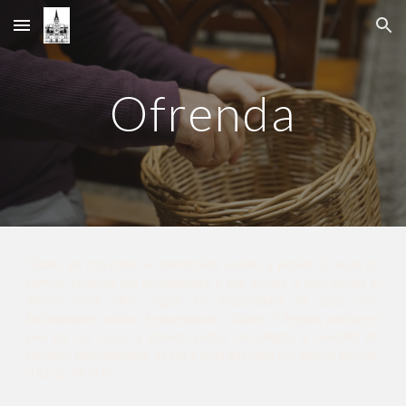
Skip to main content
Skip to navigation
Ofrenda
"Todos los creyentes se mantenían unidos y ponían lo suyo en
común: vendían sus propiedades y sus bienes, y distribuían el
dinero entre ellos, según las necesidades de cada uno.
Íntimamente unidos, frecuentaban a diario el Templo, partían el
pan en sus casas, y comían juntos con alegría y sencillez de
corazón; ellos alababan a Dios y eran queridos por todo el pueblo"
(Hch 2, 44-47)