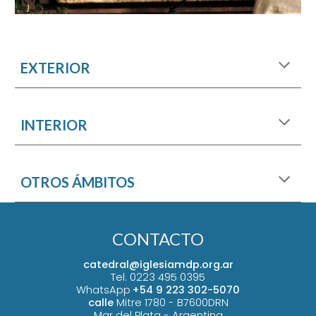
EXTERIOR
INTERIOR
OTROS ÁMBITOS
CONTACTO
catedral@iglesiamdp.org.ar
Tel. 0223 495 0395
WhatsApp
+54 9 223 302-5070
calle
Mitre 1780 -
B7600DRN
Mar del Plata - Argentina